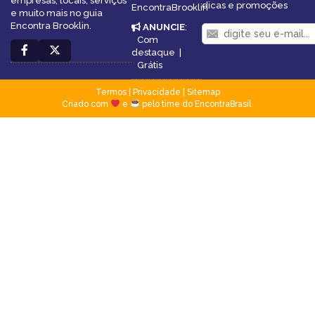
empresas, locais, serviços
dicas e promoções
EncontraBrooklin
e muito mais no guia
Encontra Brooklin.
ANUNCIE
:
Com
destaque
|
Grátis
Termos
|
Privacidade
|
Sitemap
Criado com
e
pelo time do EncontraBrasil