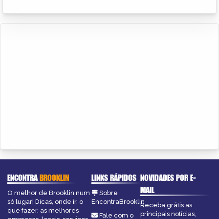
ENCONTRA
BROOKLIN
LINKS RÁPIDOS
NOVIDADES POR E-
MAIL
O melhor de Brooklin num
Sobre
só lugar! Dicas, onde ir, o
EncontraBrooklin
Receba grátis as
que fazer, as melhores
principais notícias,
Fale com o