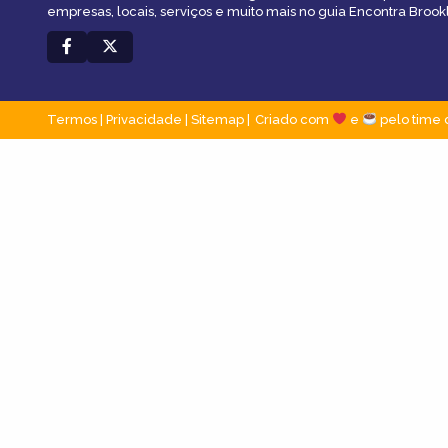
empresas, locais, serviços e muito mais no guia Encontra Brookl
Termos
|
Privacidade
|
Sitemap
Criado com
e
pelo time 