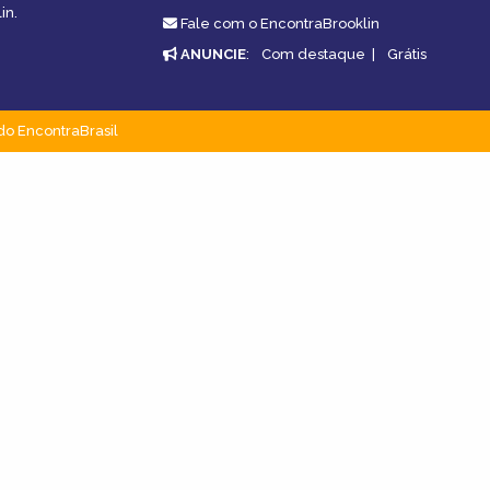
in.
Fale com o EncontraBrooklin
ANUNCIE
:
Com destaque
|
Grátis
do EncontraBrasil