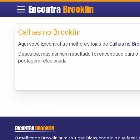
Encontra
Brooklin
Calhas no Brooklin
Aqui você Encontra! as melhores lojas de
Calhas no Bro
Desculpe, mas nenhum resultado foi encontrado para o a
postagem relacionada.
ENCONTRA
BROOKLIN
O melhor de Brooklin num só lugar! Dicas, onde ir, o que fazer,