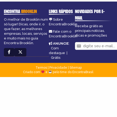
ENCONTRA
BROOKLIN
LINKS RÁPIDOS
NOVIDADES POR E-
MAIL
O melhor de Brooklin num
Sobre
só lugar! Dicas, onde ir, o
EncontraBrooklin
Receba grátis as
que fazer, as melhores
principais notícias,
Fale com o
empresas, locais, serviços
dicas e promoções
EncontraBrooklin
e muito mais no guia
Encontra Brooklin.
ANUNCIE
:
Com
destaque
|
Grátis
Termos
|
Privacidade
|
Sitemap
Criado com
e
pelo time do EncontraBrasil