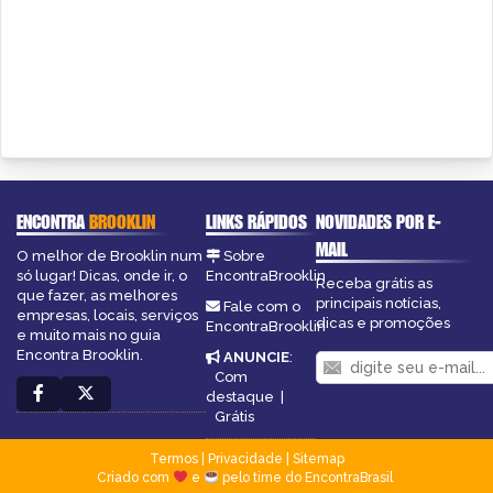
ENCONTRA
BROOKLIN
LINKS RÁPIDOS
NOVIDADES POR E-
MAIL
O melhor de Brooklin num
Sobre
só lugar! Dicas, onde ir, o
EncontraBrooklin
Receba grátis as
que fazer, as melhores
principais notícias,
Fale com o
empresas, locais, serviços
dicas e promoções
EncontraBrooklin
e muito mais no guia
Encontra Brooklin.
ANUNCIE
:
Com
destaque
|
Grátis
Termos
|
Privacidade
|
Sitemap
Criado com
e
pelo time do EncontraBrasil