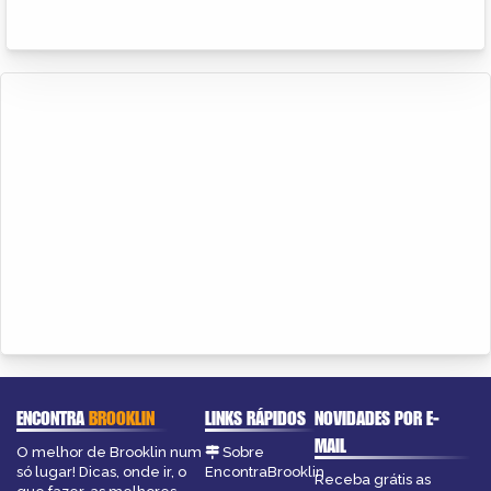
ENCONTRA
BROOKLIN
LINKS RÁPIDOS
NOVIDADES POR E-
MAIL
O melhor de Brooklin num
Sobre
só lugar! Dicas, onde ir, o
EncontraBrooklin
Receba grátis as