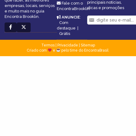
que fazer, as melhores
principais notícias,
Fale com o
empresas, locais, serviços
dicas e promoções
EncontraBrooklin
e muito mais no guia
Encontra Brooklin.
ANUNCIE
:
Com
destaque
|
Grátis
Termos
|
Privacidade
|
Sitemap
Criado com
e
pelo time do EncontraBrasil