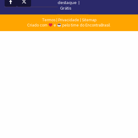
destaque
|
Grátis
Termos
|
Privacidade
|
Sitemap
Criado com
e
pelo time do EncontraBrasil