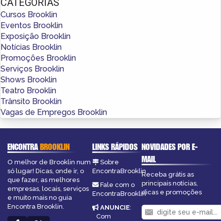
CATEGORIAS
Cursos Brooklin
Eventos Brooklin
Exposição Brooklin
Notícias Brooklin
Promoções Brooklin
Serviços Brooklin
Shows Brooklin
Teatro Brooklin
Trânsito Brooklin
Vagas de Empregos Brooklin
ENCONTRA
BROOKLIN
LINKS RÁPIDOS
NOVIDADES POR E-
MAIL
O melhor de Brooklin num
Sobre
só lugar! Dicas, onde ir, o
EncontraBrooklin
Receba grátis as
que fazer, as melhores
principais notícias,
Fale com o
empresas, locais, serviços
dicas e promoções
EncontraBrooklin
e muito mais no guia
Encontra Brooklin.
ANUNCIE
:
Com