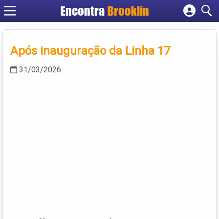
Encontra
Brooklin
Cadastrar empresa
Fazer login
Após inauguração da Linha 17
Criar conta
31/03/2026