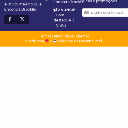
dicas e promoções
EncontraBrooklin
e muito mais no guia
Encontra Brooklin.
ANUNCIE
:
Com
destaque
|
Grátis
Termos
|
Privacidade
|
Sitemap
Criado com
e
pelo time do EncontraBrasil