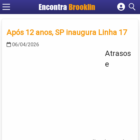
Encontra
Brooklin
Cadastrar empresa
Fazer login
Após 12 anos, SP inaugura Linha 17
Criar conta
06/04/2026
Atrasos
e