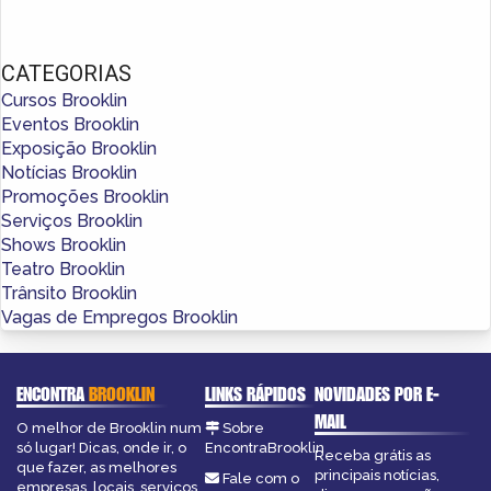
CATEGORIAS
Cursos Brooklin
Eventos Brooklin
Exposição Brooklin
Notícias Brooklin
Promoções Brooklin
Serviços Brooklin
Shows Brooklin
Teatro Brooklin
Trânsito Brooklin
Vagas de Empregos Brooklin
ENCONTRA
BROOKLIN
LINKS RÁPIDOS
NOVIDADES POR E-
MAIL
O melhor de Brooklin num
Sobre
só lugar! Dicas, onde ir, o
EncontraBrooklin
Receba grátis as
que fazer, as melhores
principais notícias,
Fale com o
empresas, locais, serviços