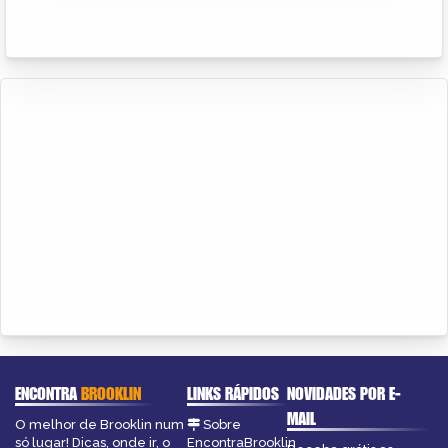
ENCONTRA
BROOKLIN
LINKS RÁPIDOS
NOVIDADES POR E-
MAIL
O melhor de Brooklin num
Sobre
só lugar! Dicas, onde ir, o
EncontraBrooklin