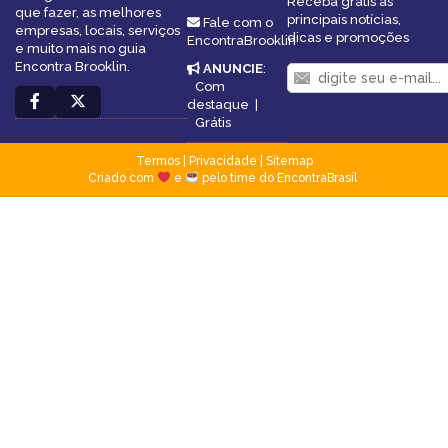
Receba grátis as
que fazer, as melhores
principais notícias,
Fale com o
empresas, locais, serviços
dicas e promoções
EncontraBrooklin
e muito mais no guia
Encontra Brooklin.
ANUNCIE
:
Com
destaque
|
Grátis
Termos
|
Privacidade
|
Sitemap
Criado com
e
pelo time do EncontraBrasil