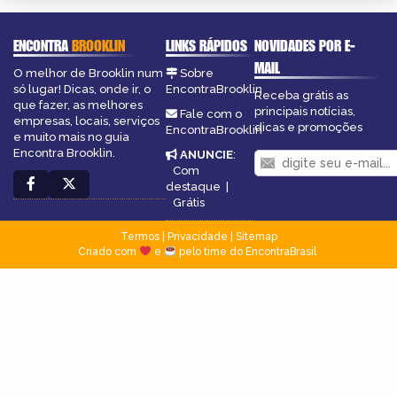
ENCONTRA
BROOKLIN
LINKS RÁPIDOS
NOVIDADES POR E-
MAIL
O melhor de Brooklin num
Sobre
só lugar! Dicas, onde ir, o
EncontraBrooklin
Receba grátis as
que fazer, as melhores
principais notícias,
Fale com o
empresas, locais, serviços
dicas e promoções
EncontraBrooklin
e muito mais no guia
Encontra Brooklin.
ANUNCIE
:
Com
destaque
|
Grátis
Termos
|
Privacidade
|
Sitemap
Criado com
e
pelo time do EncontraBrasil