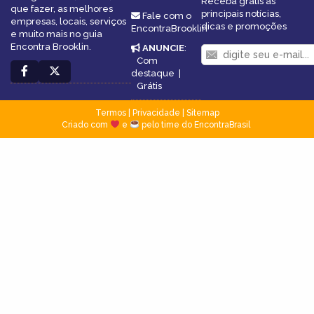
Receba grátis as
que fazer, as melhores
principais notícias,
Fale com o
empresas, locais, serviços
dicas e promoções
EncontraBrooklin
e muito mais no guia
Encontra Brooklin.
ANUNCIE
:
Com
destaque
|
Grátis
Termos
|
Privacidade
|
Sitemap
Criado com
e
pelo time do EncontraBrasil