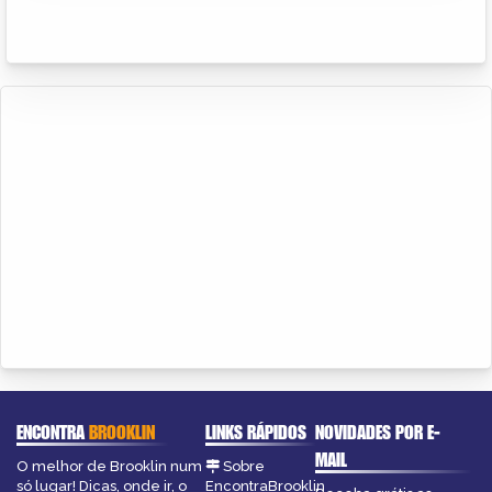
ENCONTRA
BROOKLIN
LINKS RÁPIDOS
NOVIDADES POR E-
MAIL
O melhor de Brooklin num
Sobre
só lugar! Dicas, onde ir, o
EncontraBrooklin