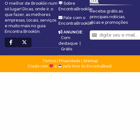
MAIL
O melhor de Brooklin num
Sobre
só lugar! Dicas, onde ir, o
EncontraBrooklin
Receba grátis as
que fazer, as melhores
principais notícias,
Fale com o
empresas, locais, serviços
dicas e promoções
EncontraBrooklin
e muito mais no guia
Encontra Brooklin.
ANUNCIE
:
Com
destaque
|
Grátis
Termos
|
Privacidade
|
Sitemap
Criado com
e
pelo time do EncontraBrasil