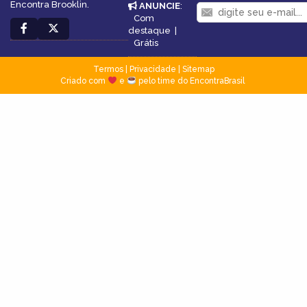
Encontra Brooklin.
ANUNCIE
:
Com
destaque
|
Grátis
Termos
|
Privacidade
|
Sitemap
Criado com
e
pelo time do EncontraBrasil