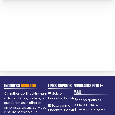
ENCONTRA
BROOKLIN
LINKS RÁPIDOS
NOVIDADES POR E-
MAIL
O melhor de Brooklin num
Sobre
só lugar! Dicas, onde ir, o
EncontraBrooklin
Receba grátis as
que fazer, as melhores
principais notícias,
Fale com o
empresas, locais, serviços
dicas e promoções
EncontraBrooklin
e muito mais no guia