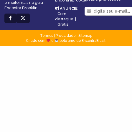
EncontraBrooklin
e muito mais no guia
Encontra Brooklin.
ANUNCIE
:
Com
destaque
|
Grátis
Termos
|
Privacidade
|
Sitemap
Criado com
e
pelo time do EncontraBrasil