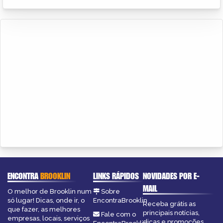
ENCONTRA
BROOKLIN
LINKS RÁPIDOS
NOVIDADES POR E-
MAIL
O melhor de Brooklin num
Sobre
só lugar! Dicas, onde ir, o
EncontraBrooklin
Receba grátis as
que fazer, as melhores
principais notícias,
Fale com o
empresas, locais, serviços
dicas e promoções