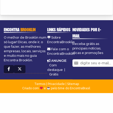
ENCONTRA
BROOKLIN
LINKS RÁPIDOS
NOVIDADES POR E-
MAIL
O melhor de Brooklin num
Sobre
só lugar! Dicas, onde ir, o
EncontraBrooklin
Receba grátis as
que fazer, as melhores
principais notícias,
Fale com o
empresas, locais, serviços
dicas e promoções
EncontraBrooklin
e muito mais no guia
Encontra Brooklin.
ANUNCIE
:
Com
destaque
|
Grátis
Termos
|
Privacidade
|
Sitemap
Criado com
e
pelo time do EncontraBrasil