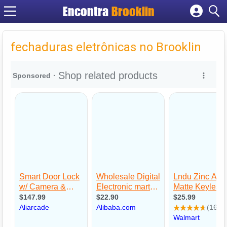
Encontra
Brooklin
Cadastrar empresa
Fazer login
fechaduras eletrônicas no Brooklin
Criar conta