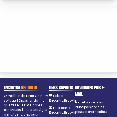
ENCONTRA
BROOKLIN
LINKS RÁPIDOS
NOVIDADES POR E-
MAIL
O melhor de Brooklin num
Sobre
só lugar! Dicas, onde ir, o
EncontraBrooklin
Receba grátis as
que fazer, as melhores
principais notícias,
Fale com o
empresas, locais, serviços
dicas e promoções
EncontraBrooklin
e muito mais no guia