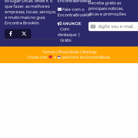
só lugar! Dicas, onde ir, o
EncontraBrooklin
Receba grátis as
que fazer, as melhores
principais notícias,
Fale com o
empresas, locais, serviços
dicas e promoções
EncontraBrooklin
e muito mais no guia
Encontra Brooklin.
ANUNCIE
:
Com
destaque
|
Grátis
Termos
|
Privacidade
|
Sitemap
Criado com
e
pelo time do EncontraBrasil