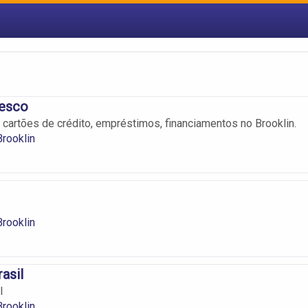
esco
, cartões de crédito, empréstimos, financiamentos no Brooklin.
rooklin
rooklin
asil
l
rooklin