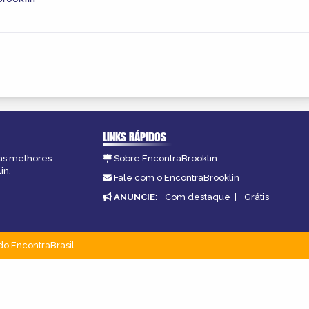
LINKS RÁPIDOS
 as melhores
Sobre EncontraBrooklin
in.
Fale com o EncontraBrooklin
ANUNCIE
:
Com destaque
|
Grátis
do EncontraBrasil