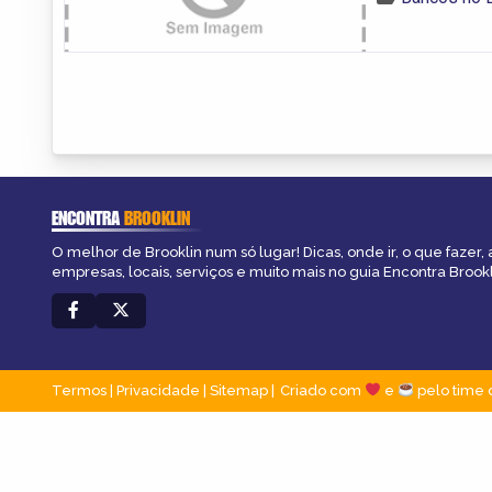
ENCONTRA
BROOKLIN
O melhor de Brooklin num só lugar! Dicas, onde ir, o que fazer,
empresas, locais, serviços e muito mais no guia Encontra Brookl
Termos
|
Privacidade
|
Sitemap
Criado com
e
pelo time 