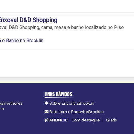
nxoval D&D Shopping
val D&D Shopping, cama, mesa e banho localizado no Piso
 e Banho no Brooklin
LINKS RÁPIDOS
 as melhores
Sobre EncontraBrooklin
in.
Fale com o EncontraBrooklin
ANUNCIE
:
Com destaque
|
Grátis