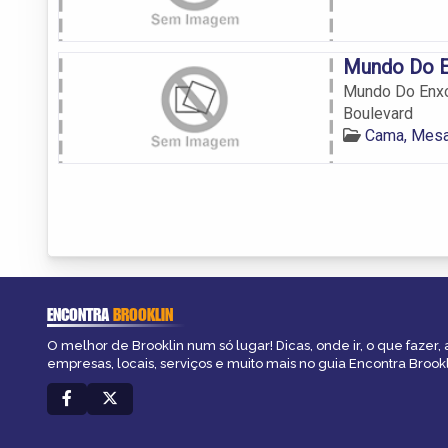
Mundo Do E
Mundo Do Enxo
Boulevard
Cama, Mesa
ENCONTRA
BROOKLIN
O melhor de Brooklin num só lugar! Dicas, onde ir, o que fazer,
empresas, locais, serviços e muito mais no guia Encontra Brookl