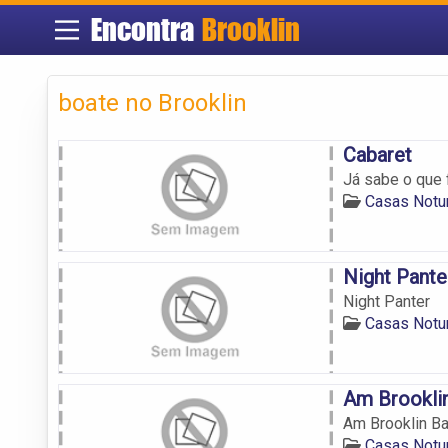
Encontra
Brooklin
boate no Brooklin
Cabaret
Já sabe o que 
Casas Notur
Night Pante
Night Panter
Casas Notur
Am Brookli
Am Brooklin Ba
Casas Notur