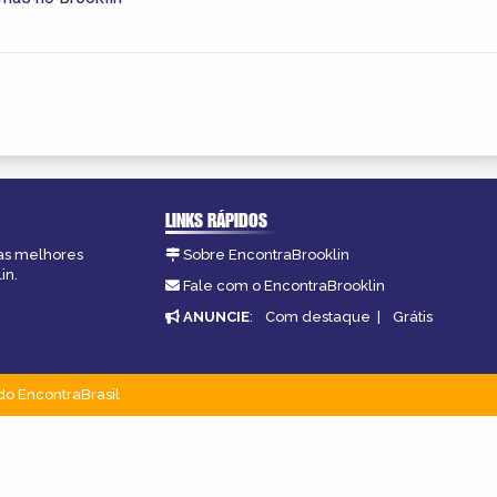
LINKS RÁPIDOS
 as melhores
Sobre EncontraBrooklin
in.
Fale com o EncontraBrooklin
ANUNCIE
:
Com destaque
|
Grátis
do EncontraBrasil