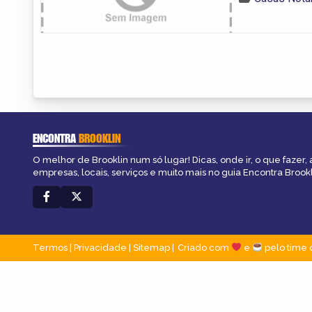
ENCONTRA
BROOKLIN
O melhor de Brooklin num só lugar! Dicas, onde ir, o que fazer,
empresas, locais, serviços e muito mais no guia Encontra Brookl
Termos
|
Privacidade
|
Sitemap
Criado com
e
pelo time 