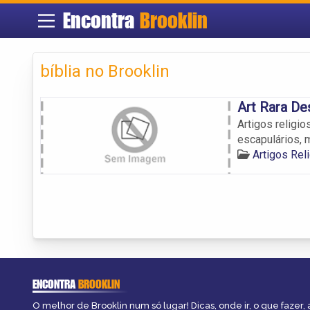
Encontra
Brooklin
bíblia no Brooklin
Art Rara De
Artigos religi
escapulários, m
Artigos Rel
ENCONTRA
BROOKLIN
O melhor de Brooklin num só lugar! Dicas, onde ir, o que fazer,