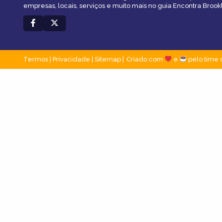
empresas, locais, serviços e muito mais no guia Encontra Brookl
Termos
|
Privacidade
|
Sitemap
Criado com
e
pelo time 