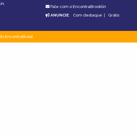
in.
Fale com o EncontraBrooklin
ANUNCIE
:
Com destaque
|
Grátis
do EncontraBrasil