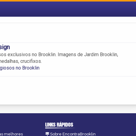
sign
osos exclusivos no Brooklin. Imagens de Jardim Brooklin,
edalhas, crucifixos.
igiosos no Brooklin
LINKS RÁPIDOS
 as melhores
Sobre EncontraBrooklin