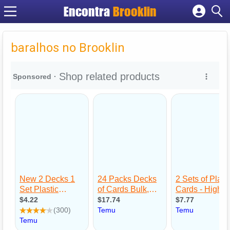
Encontra
Brooklin
Cadastrar empresa
Fazer login
baralhos no Brooklin
Criar conta