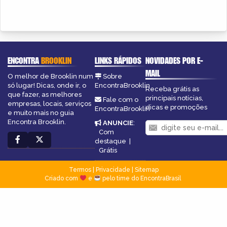
ENCONTRA
BROOKLIN
LINKS RÁPIDOS
NOVIDADES POR E-
MAIL
O melhor de Brooklin num
Sobre
só lugar! Dicas, onde ir, o
EncontraBrooklin
Receba grátis as
que fazer, as melhores
principais notícias,
Fale com o
empresas, locais, serviços
dicas e promoções
EncontraBrooklin
e muito mais no guia
Encontra Brooklin.
ANUNCIE
:
Com
destaque
|
Grátis
Termos
|
Privacidade
|
Sitemap
Criado com
e
pelo time do EncontraBrasil