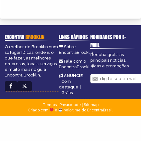
ENCONTRA
BROOKLIN
LINKS RÁPIDOS
NOVIDADES POR E-
MAIL
O melhor de Brooklin num
Sobre
só lugar! Dicas, onde ir, o
EncontraBrooklin
Receba grátis as
que fazer, as melhores
principais notícias,
Fale com o
empresas, locais, serviços
dicas e promoções
EncontraBrooklin
e muito mais no guia
Encontra Brooklin.
ANUNCIE
:
Com
destaque
|
Grátis
Termos
|
Privacidade
|
Sitemap
Criado com
e
pelo time do EncontraBrasil