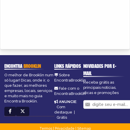
ENCONTRA
BROOKLIN
LINKS RÁPIDOS
NOVIDADES POR E-
MAIL
O melhor de Brooklin num
Sobre
só lugar! Dicas, onde ir, o
EncontraBrooklin
Receba grátis as
que fazer, as melhores
principais notícias,
Fale com o
empresas, locais, serviços
dicas e promoções
EncontraBrooklin
e muito mais no guia
Encontra Brooklin.
ANUNCIE
:
Com
destaque
|
Grátis
Termos
|
Privacidade
|
Sitemap