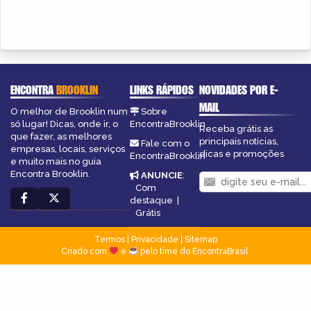
ENCONTRA
BROOKLIN
LINKS RÁPIDOS
NOVIDADES POR E-
MAIL
O melhor de Brooklin num
Sobre
só lugar! Dicas, onde ir, o
EncontraBrooklin
Receba grátis as
que fazer, as melhores
principais notícias,
Fale com o
empresas, locais, serviços
dicas e promoções
EncontraBrooklin
e muito mais no guia
Encontra Brooklin.
ANUNCIE
:
Com
destaque
|
Grátis
Termos
|
Privacidade
|
Sitemap
Criado com
e
pelo time do EncontraBrasil