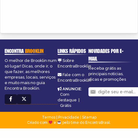
ENCONTRA
BROOKLIN
LINKS RÁPIDOS
NOVIDADES POR E-
MAIL
O melhor de Brooklin num
Sobre
só lugar! Dicas, onde ir, o
EncontraBrooklin
Receba grátis as
que fazer, as melhores
principais notícias,
Fale com o
empresas, locais, serviços
dicas e promoções
EncontraBrooklin
e muito mais no guia
Encontra Brooklin.
ANUNCIE
:
Com
destaque
|
Grátis
Termos
|
Privacidade
|
Sitemap
Criado com
e
pelo time do EncontraBrasil