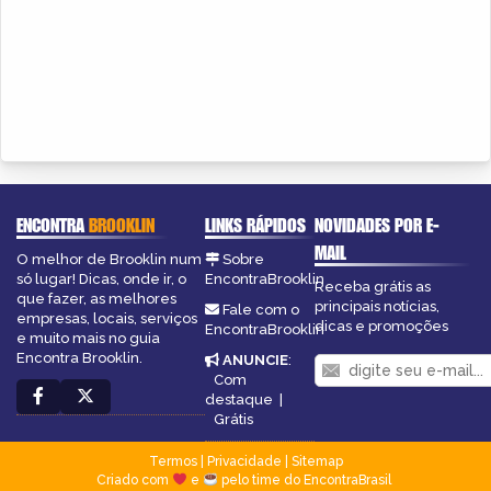
ENCONTRA
BROOKLIN
LINKS RÁPIDOS
NOVIDADES POR E-
MAIL
O melhor de Brooklin num
Sobre
só lugar! Dicas, onde ir, o
EncontraBrooklin
Receba grátis as
que fazer, as melhores
principais notícias,
Fale com o
empresas, locais, serviços
dicas e promoções
EncontraBrooklin
e muito mais no guia
Encontra Brooklin.
ANUNCIE
:
Com
destaque
|
Grátis
Termos
|
Privacidade
|
Sitemap
Criado com
e
pelo time do EncontraBrasil